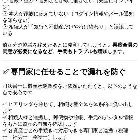
① 通帳・証券・通知などが紙で届かない（完全にオンライ
ン）
② 本人が家族に伝えていない（ログイン情報やメール通知
を知らない）
③ 相続人が「銀行と不動産だけやれば終わり」と誤認して
いる
遺産分割協議を終えたあとに発覚してしまうと、
再度全員の
同意が必要になるなど、手間もトラブルも増加
します。
✅ 専門家に任せることで漏れを防ぐ
司法書士に遺産承継業務をご依頼いただくと、以下のような
点で安心です。
✅ ヒアリングを通じて、相続財産全体を体系的に洗い出し
ます
✅ 相続人様と連携し、郵便物や通帳、手元のデジタル情報
をもとに資産の有無を確認します
✅ 各資産ごとの手続きに対応できる専門家と連携（税理
士・社労士・弁護士）します