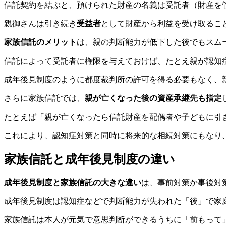
信託契約を結ぶと、預けられた財産の名義は受託者（財産を
親御さんは引き続き
受益者
として財産から利益を受け取るこ
家族信託のメリット
は、親の判断能力が低下した後でもスム
信託によって受託者に権限を与えておけば、たとえ親が認知
成年後見制度のように都度裁判所の許可を得る必要もなく、
さらに家族信託では、
親が亡くなった後の資産承継先も指定
たとえば「親が亡くなったら信託財産を配偶者や子どもに引
これにより、認知症対策と同時に将来的な相続対策にもなり
家族信託と成年後見制度の違い
成年後見制度と家族信託の大きな違い
は、事前対策か事後対
成年後見制度は認知症などで判断能力が失われた「後」で家
家族信託は本人が元気で意思判断ができるうちに「前もって