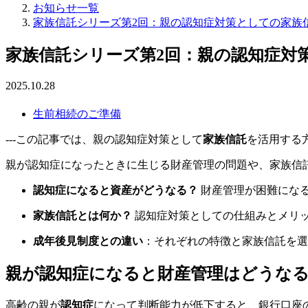
お知らせ一覧
家族信託シリーズ第2回：親の認知症対策としての家族
家族信託シリーズ第2回：親の認知症対
2025.10.28
生前相続のご準備
---この記事では、親の認知症対策として
家族信託
を活用する方
親が認知症になったときに生じる財産管理の問題や、家族信
認知症になると資産がどうなる？
財産管理が困難にな
家族信託とは何か？
認知症対策としての仕組みとメリ
成年後見制度との違い
：それぞれの特徴と家族信託を選
親が認知症になると財産管理はどうな
高齢の親が
認知症
になって判断能力が低下すると、銀行口座