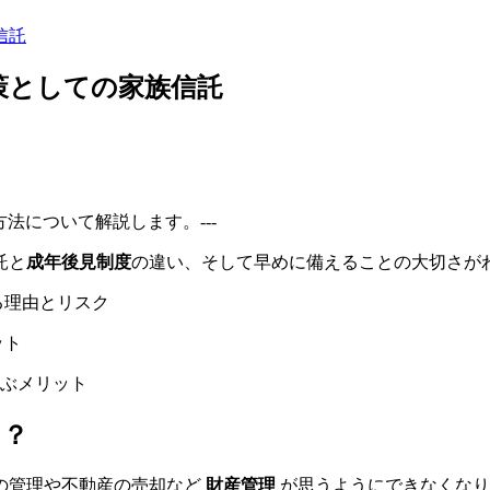
信託
策としての家族信託
法について解説します。---
託と
成年後見制度
の違い、そして早めに備えることの大切さが
る理由とリスク
ット
ぶメリット
る？
の管理や不動産の売却など
財産管理
が思うようにできなくなり