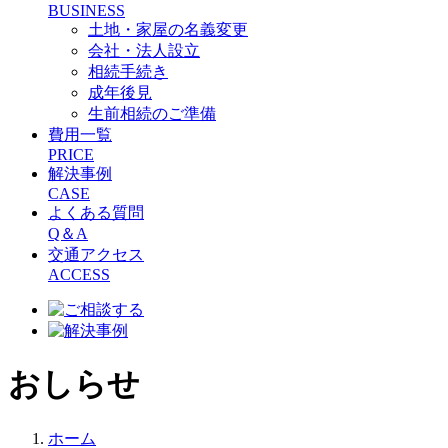
BUSINESS
土地・家屋の名義変更
会社・法人設立
相続手続き
成年後見
生前相続のご準備
費用一覧
PRICE
解決事例
CASE
よくある質問
Q＆A
交通アクセス
ACCESS
おしらせ
ホーム