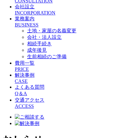
CONSULTATION
会社設立
INCORPORATION
業務案内
BUSINESS
土地・家屋の名義変更
会社・法人設立
相続手続き
成年後見
生前相続のご準備
費用一覧
PRICE
解決事例
CASE
よくある質問
Q＆A
交通アクセス
ACCESS