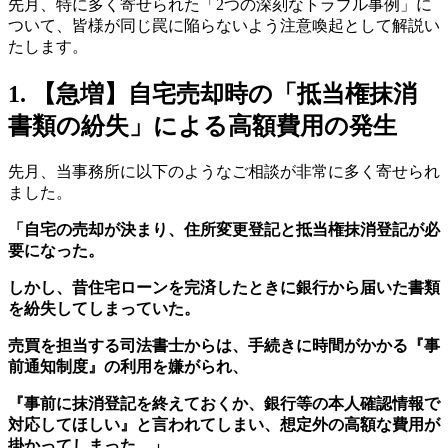
先月、特に多く寄せられた「2つの深刻なトラブル事例」に
ついて、皆様が同じ罠に陥らないよう注意喚起として解説い
たします。
1. 【急増】自宅売却時の「抵当権抹消
書類の紛失」による高額費用の発生
先月、当事務所に以下のようなご相談が非常に多く寄せられ
ました。
「自宅の売却が決まり、住所変更登記と抵当権抹消登記が必
要になった。
しかし、昔住宅ローンを完済したときに銀行から届いた書類
を紛失してしまっていた。
売買を担当する司法書士からは、手続きに時間がかかる『事
前通知制度』の利用を嫌がられ、
『事前に抹消登記を終えておくか、銀行等の本人確認情報で
対応してほしい』と言われてしまい、想定外の高額な費用が
掛かってしまった…」