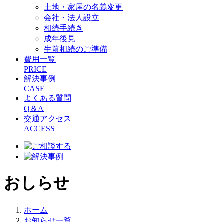
土地・家屋の名義変更
会社・法人設立
相続手続き
成年後見
生前相続のご準備
費用一覧
PRICE
解決事例
CASE
よくある質問
Q＆A
交通アクセス
ACCESS
おしらせ
ホーム
お知らせ一覧