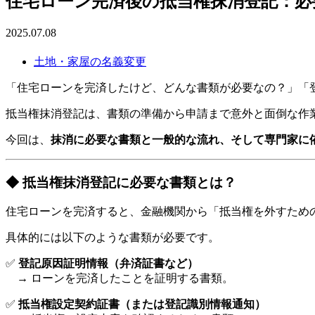
住宅ローン完済後の抵当権抹消登記：必
2025.07.08
土地・家屋の名義変更
「住宅ローンを完済したけど、どんな書類が必要なの？」「
抵当権抹消登記は、書類の準備から申請まで意外と面倒な作
今回は、
抹消に必要な書類と一般的な流れ、そして専門家に
◆ 抵当権抹消登記に必要な書類とは？
住宅ローンを完済すると、金融機関から「抵当権を外すため
具体的には以下のような書類が必要です。
✅
登記原因証明情報（弁済証書など）
→ ローンを完済したことを証明する書類。
✅
抵当権設定契約証書（または登記識別情報通知）