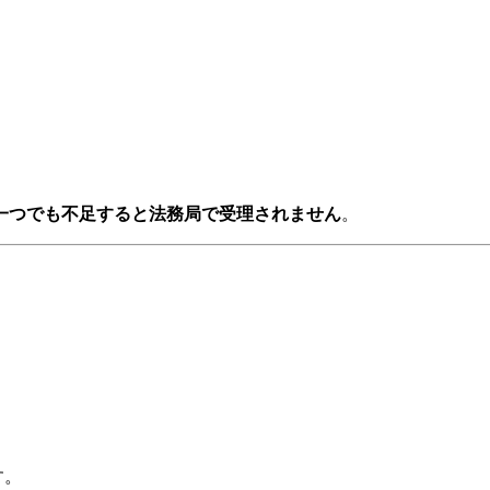
一つでも不足すると法務局で受理されません
。
す。