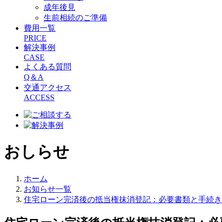
成年後見
生前相続のご準備
費用一覧
PRICE
解決事例
CASE
よくある質問
Q＆A
交通アクセス
ACCESS
おしらせ
ホーム
お知らせ一覧
住宅ローン完済後の抵当権抹消登記：必要書類と手続き