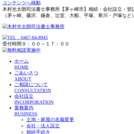
コンテンツへ移動
木村光太朗司法書士事務所【茅ヶ崎市】相続・会社設立・登
（茅ヶ崎、藤沢、鎌倉、辻堂、大船、平塚、寒川・戸塚など
受付時間９：００～１７：００
ホーム
HOME
ごあいさつ
ABOUT
ご相談について
CONSULTATION
会社設立
INCORPORATION
業務案内
BUSINESS
土地・家屋の名義変更
会社・法人設立
相続手続き