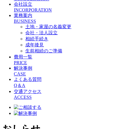
会社設立
INCORPORATION
業務案内
BUSINESS
土地・家屋の名義変更
会社・法人設立
相続手続き
成年後見
生前相続のご準備
費用一覧
PRICE
解決事例
CASE
よくある質問
Q＆A
交通アクセス
ACCESS
おしらせ