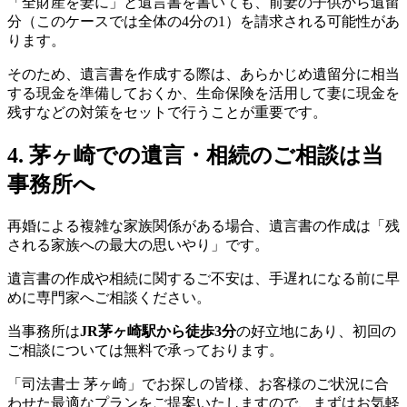
「全財産を妻に」と遺言書を書いても、前妻の子供から遺留
分（このケースでは全体の4分の1）を請求される可能性があ
ります。
そのため、遺言書を作成する際は、あらかじめ遺留分に相当
する現金を準備しておくか、生命保険を活用して妻に現金を
残すなどの対策をセットで行うことが重要です。
4. 茅ヶ崎での遺言・相続のご相談は当
事務所へ
再婚による複雑な家族関係がある場合、遺言書の作成は「残
される家族への最大の思いやり」です。
遺言書の作成や相続に関するご不安は、手遅れになる前に早
めに専門家へご相談ください。
当事務所は
JR茅ヶ崎駅から徒歩3分
の好立地にあり、初回の
ご相談については無料で承っております。
「司法書士 茅ヶ崎」でお探しの皆様、お客様のご状況に合
わせた最適なプランをご提案いたしますので、まずはお気軽