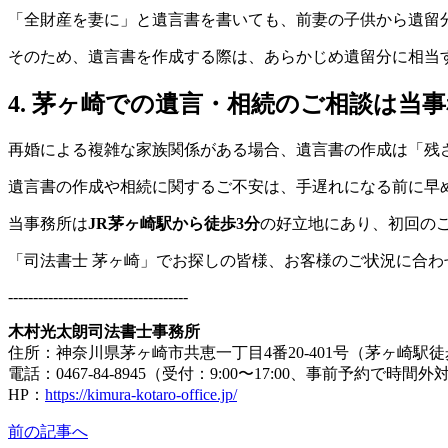
「全財産を妻に」と遺言書を書いても、前妻の子供から遺留
そのため、遺言書を作成する際は、あらかじめ遺留分に相当
4. 茅ヶ崎での遺言・相続のご相談は当
再婚による複雑な家族関係がある場合、遺言書の作成は「残
遺言書の作成や相続に関するご不安は、手遅れになる前に早
当事務所は
JR茅ヶ崎駅から徒歩3分
の好立地にあり、初回の
「司法書士 茅ヶ崎」でお探しの皆様、お客様のご状況に合
------------------------------------
木村光太朗司法書士事務所
住所：神奈川県茅ヶ崎市共恵一丁目4番20-401号（茅ヶ崎駅徒
電話：0467-84-8945（受付：9:00〜17:00、事前予約で時間
HP：
https://kimura-kotaro-office.jp/
前の記事へ