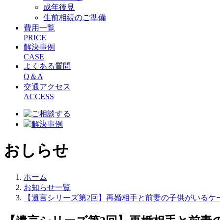
成年後見
生前相続のご準備
費用一覧
PRICE
解決事例
CASE
よくある質問
Q＆A
交通アクセス
ACCESS
おしらせ
ホーム
お知らせ一覧
【遺言シリーズ第2回】再婚相手と前妻の子供がいるケ