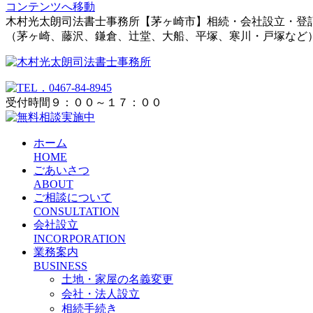
コンテンツへ移動
木村光太朗司法書士事務所【茅ヶ崎市】相続・会社設立・登
（茅ヶ崎、藤沢、鎌倉、辻堂、大船、平塚、寒川・戸塚など
受付時間９：００～１７：００
ホーム
HOME
ごあいさつ
ABOUT
ご相談について
CONSULTATION
会社設立
INCORPORATION
業務案内
BUSINESS
土地・家屋の名義変更
会社・法人設立
相続手続き