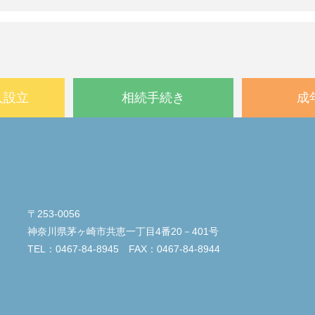
人設立
相続手続き
成
〒253-0056
神奈川県茅ヶ崎市共恵一丁目4番20－401号
TEL：0467-84-8945 FAX：0467-84-8944