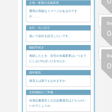
0
土地・家屋の名義変更
費用が高額なイメージがあるのです
が．．．
会社・法人設立
0
急いで会社を設立したいです。
相続手続き
相続したとき、自宅の名義変更はいつまで
にしなければいけませんか。
0
成年後見
後見人は誰でもなれますか。
生前相続のご準備
自筆証書遺言と公正証書遺言はどちらがい
いのでしょうか。