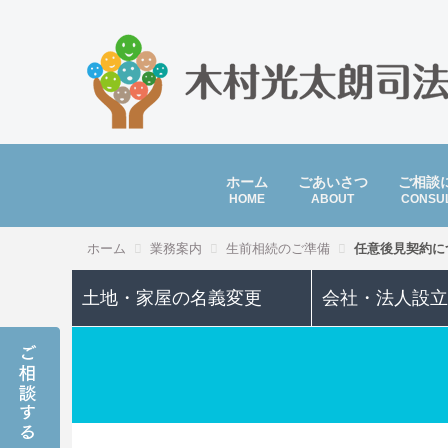
ホーム
ごあいさつ
ご相談
HOME
ABOUT
CONSUL
ホーム
業務案内
生前相続のご準備
任意後見契約に
土地・家屋の名義変更
会社・法人設立