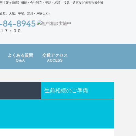
所【茅ヶ崎市】相続・会社設立・登記・相談・後見・遺言など湘南地域全域
辻堂、大船、平塚、寒川・戸塚など）
１７：００
よくある質問
交通アクセス
Q＆A
ACCESS
生前相続のご準備