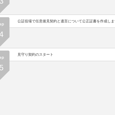
3
公証役場で任意後見契約と遺言について公正証書を作成しま
4
見守り契約のスタート
5