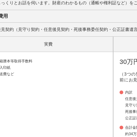
じっくりとお話を伺います。財産のわかるもの（通帳や権利証など）を
費用
後見契約（見守り契約・任意後見契約・死後事務委任契約・公正証書遺
実費
30万
籍謄本等取得手数料
入印紙
（3つ
送費など
前にお
内訳
任意後
見守り
死後事
公正証
合計金
約34