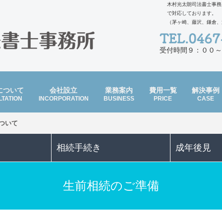
木村光太朗司法書士事務
で対応しております。
（茅ヶ崎、藤沢、鎌倉、
受付時間９：００～
について
会社設立
業務案内
費用一覧
解決事例
TATION
INCORPORATION
BUSINESS
PRICE
CASE
ついて
相続手続き
成年後見
生前相続のご準備