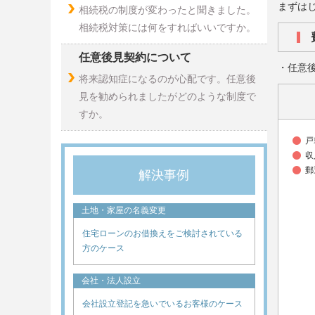
まずは
相続税の制度が変わったと聞きました。
相続税対策には何をすればいいですか。
任意後見契約について
・任意
将来認知症になるのが心配です。任意後
見を勧められましたがどのような制度で
すか。
戸
収
郵
解決事例
土地・家屋の名義変更
住宅ローンのお借換えをご検討されている
方のケース
会社・法人設立
会社設立登記を急いでいるお客様のケース