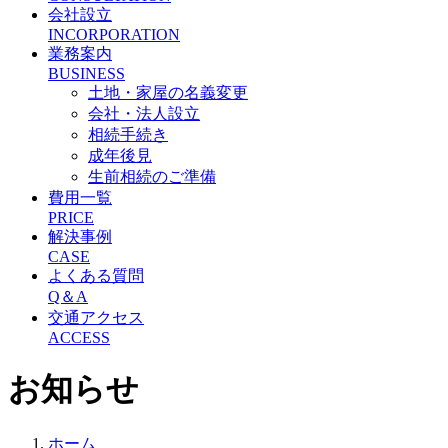
会社設立
INCORPORATION
業務案内
BUSINESS
土地・家屋の名義変更
会社・法人設立
相続手続き
成年後見
生前相続のご準備
費用一覧
PRICE
解決事例
CASE
よくある質問
Q＆A
交通アクセス
ACCESS
お知らせ
ホーム